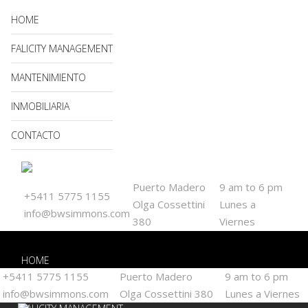
HOME
FALICITY MANAGEMENT
MANTENIMIENTO
INMOBILIARIA
CONTACTO
Puerto Madero
9 am to 6 pm
+5411 5775 1155
Olga Cossettini
Lunes a
info@bwsimmons.com
380
Viernes
HOME
+5411 5775 1155
Puerto Madero
9 am to 6 pm
info@bwsimmons.com
Olga Cossettini 380
Lunes a Viernes