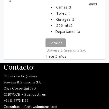
años
Camas:
3
Toilet:
4
Garages:
2
256
mts2
Departamento
Detalles
Bowers & Simmons S.A.
hace 5 años
Contacto:
Oficina en Argentina
Bowers & Simmons S.A.
Olga Cossettini 380
C1107CCH – Buenos Aires
+5411 5775 1155
Consultas: info@bwsimmons.com