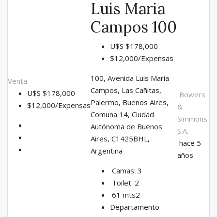
Luis Maria
Campos 100
U$S
$178,000
$12,000/Expensas
100, Avenida Luis María
Venta
Campos, Las Cañitas,
U$S
$178,000
Bowers
Palermo, Buenos Aires,
$12,000/Expensas
&
Comuna 14, Ciudad
Simmons
Autónoma de Buenos
S.A.
Aires, C1425BHL,
hace 5
Argentina
años
Camas:
3
Toilet:
2
61
mts2
Departamento